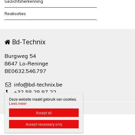
Gezichtsherkenning
Realisaties
Bd-Technix
Burgweg 54
8647 Lo-Reninge
BE0632.546.797
info@bd-technix.be
+32 58 28 97 22
Deze website maakt gebruik van cookies.
Lees meer
Disclaimer
Privacybeleid

Accept all
Accept necessary only