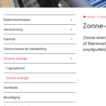
Home
Tech
Elektrotechnieken
Zonne-
Verwarming
Zonne-energ
Sanitair
of thermisc
Gestructureerde bekabeling
onuitputtel
Groene energie
Captatienet
Zonne-energie
Ventilatie
Beveiliging